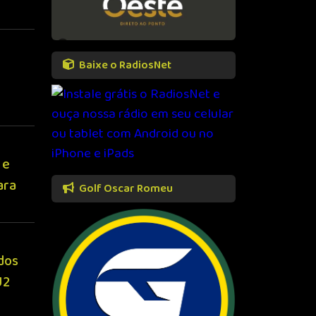
Baixe o RadiosNet
 e
ara
Golf Oscar Romeu
dos
U2