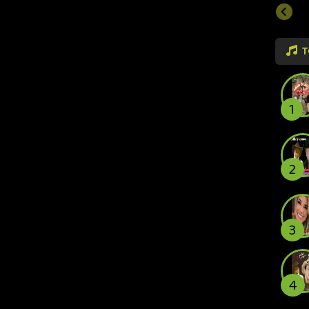
T
1
2
3
4