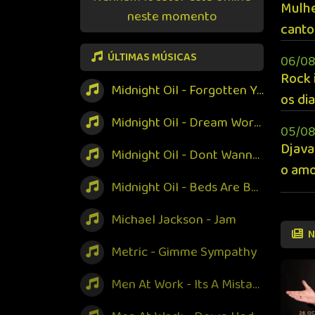
Mulhe
neste momento
canto
ÚLTIMAS MÚSICAS
06/08
Rock 
Midnight Oil - Forgotten Years
os di
Midnight Oil - Dream World
05/08
Djava
Midnight Oil - Dont Wanna Be The One
o amo
Midnight Oil - Beds Are Burning
Michael Jackson - Jam
N
Metric - Gimme Sympathy
Men At Work - Its A Mistake