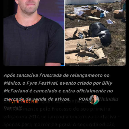
Após tentativa frustrada de relançamento no
México, o Fyre Festival, evento criado por Billy
McFarland é cancelado e entra oficialmente no
mercado de venda de ativos. POR:
Nathália
O
Fyre Festival
, que ficou conhecido
mundialmente pelo fracasso de sua primeira
Pandeló
edição em 2017, se lançou a uma nova tentativa –
apenas para morrer na praia. A segunda edição,