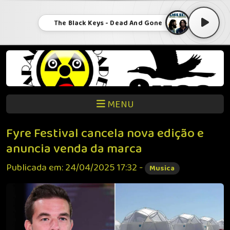
The Black Keys - Dead And Gone
MENU
Fyre Festival cancela nova edição e
anuncia venda da marca
Publicada em: 24/04/2025 17:32 -
Musica