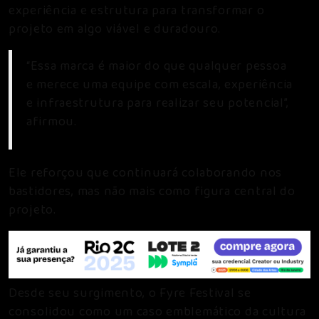
experiência e estrutura para transformar o
projeto em algo viável e duradouro.
“Essa marca é maior do que qualquer pessoa
e merece uma equipe com escala, experiência
e infraestrutura para realizar seu potencial”,
afirmou.
Ele reforçou que continuará colaborando nos
bastidores, mas não mais como figura central do
projeto.
Desde seu surgimento, o Fyre Festival se
consolidou como um caso emblemático da cultura