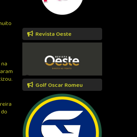
muito
Revista Oeste
, na
naram
izou.
Golf Oscar Romeu
reira
 do