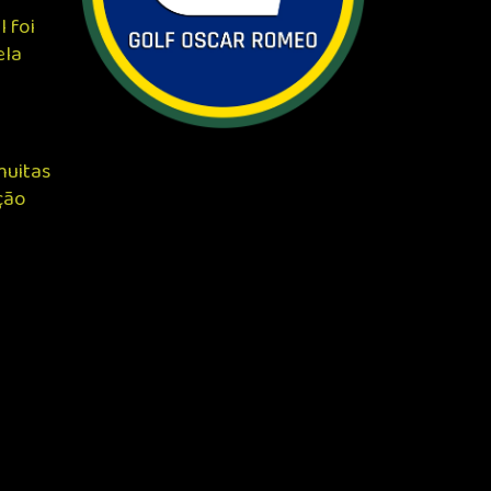
 foi
ela
muitas
ção