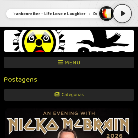
 Frankenreiter - Life Love e Laughter • Donavon Frankenreiter - L
MENU
Postagens
Categorias